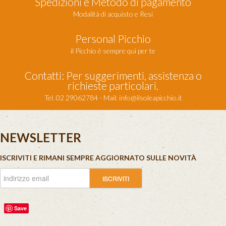
Spedizioni e Metodo di pagamento
Modalità di acquisto e Resi
Personal Picchio
il Picchio è sempre qui per te
Contatti: Per suggerimenti, assistenza o
richieste particolari.
Tel. 02 29062784 - Mail:
info@ilsoleapicchio.it
NEWSLETTER
ISCRIVITI E RIMANI SEMPRE AGGIORNATO SULLE NOVITÀ
Save