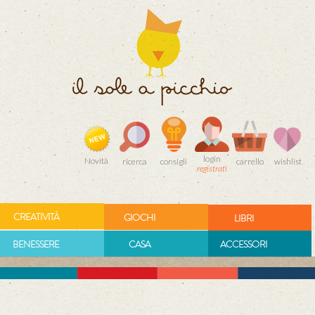
login
Novità
ricerca
consigli
carrello
wishlist
registrati
CREATIVITÀ
GIOCHI
LIBRI
BENESSERE
CASA
ACCESSORI