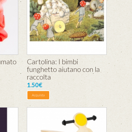
fumato
Cartolina: I bimbi
funghetto aiutano con la
raccolta
1.50€
Acquista