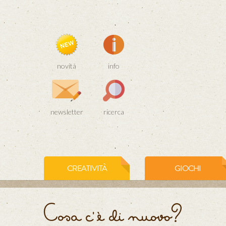
novità
info
newsletter
ricerca
CREATIVITÀ
GIOCHI
Cosa c' è di nuovo?