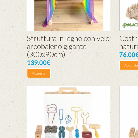
Struttura in legno con velo
Costru
arcobaleno gigante
natura
(300x90cm)
76.00
139.00€
Acquista
Acquista