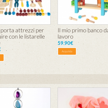
porta attrezzi per
Il mio primo banco d
ire con le listarelle
lavoro
e
59.90€
€
Acquista