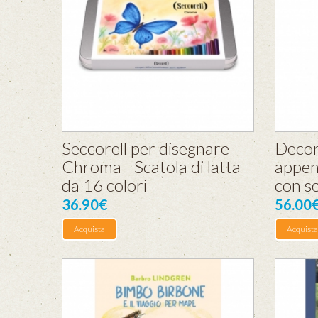
Seccorell per disegnare
Decor
Chroma - Scatola di latta
appen
da 16 colori
con se
36.90€
56.00
Acquista
Acquista