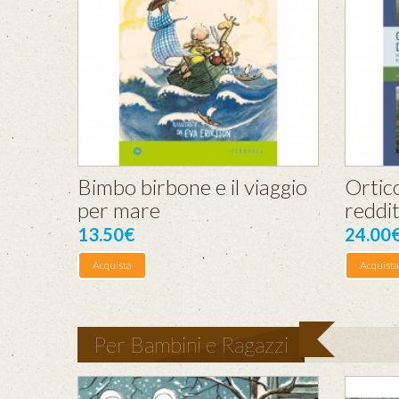
Bimbo birbone e il viaggio
Ortico
per mare
reddit
13.50€
24.00
Acquista
Acquista
Per Bambini e Ragazzi