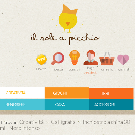
login
Novità
ricerca
consigli
carrello
wishlist
registrati
CREATIVITÀ
GIOCHI
LIBRI
BENESSERE
CASA
ACCESSORI
Creatività
Calligrafia
Inchiostro a china 30
Ti trovi in:
>
>
ml - Nero intenso