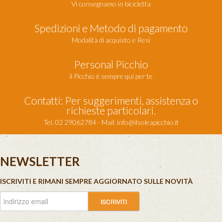
Vi consegnamo in bicicletta
Spedizioni e Metodo di pagamento
Modalità di acquisto e Resi
Personal Picchio
il Picchio è sempre qui per te
Contatti: Per suggerimenti, assistenza o
richieste particolari.
Tel. 02 29062784 - Mail:
info@ilsoleapicchio.it
NEWSLETTER
ISCRIVITI E RIMANI SEMPRE AGGIORNATO SULLE NOVITÀ