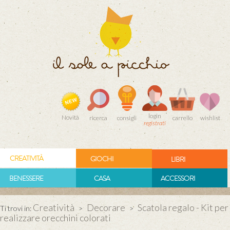
login
Novità
ricerca
consigli
carrello
wishlist
registrati
CREATIVITÀ
GIOCHI
LIBRI
BENESSERE
CASA
ACCESSORI
Creatività
Decorare
Scatola regalo - Kit per
Ti trovi in:
>
>
realizzare orecchini colorati