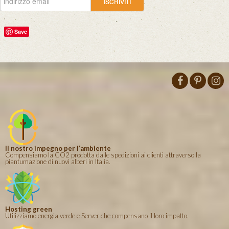
Save
Il nostro impegno per l’ambiente
Compensiamo la CO2 prodotta dalle spedizioni ai clienti attraverso la
piantumazione di nuovi alberi in Italia.
Hosting green
Utilizziamo energia verde e Server che compensano il loro impatto.