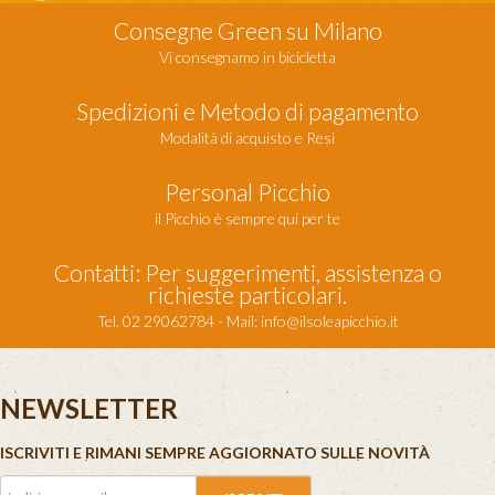
Consegne Green su Milano
Vi consegnamo in bicicletta
Spedizioni e Metodo di pagamento
Modalità di acquisto e Resi
Personal Picchio
il Picchio è sempre qui per te
Contatti: Per suggerimenti, assistenza o
richieste particolari.
Tel. 02 29062784 - Mail:
info@ilsoleapicchio.it
NEWSLETTER
ISCRIVITI E RIMANI SEMPRE AGGIORNATO SULLE NOVITÀ