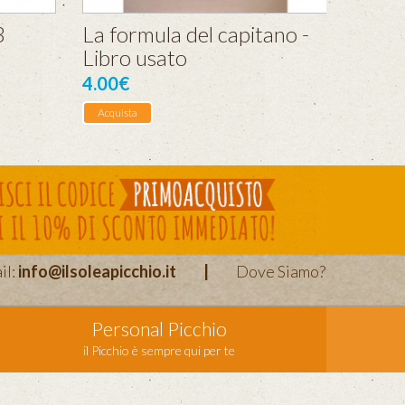
3
La formula del capitano -
Libro usato
4.00€
Acquista
il:
info@ilsoleapicchio.it
|
Dove Siamo?
Personal Picchio
il Picchio è sempre qui per te