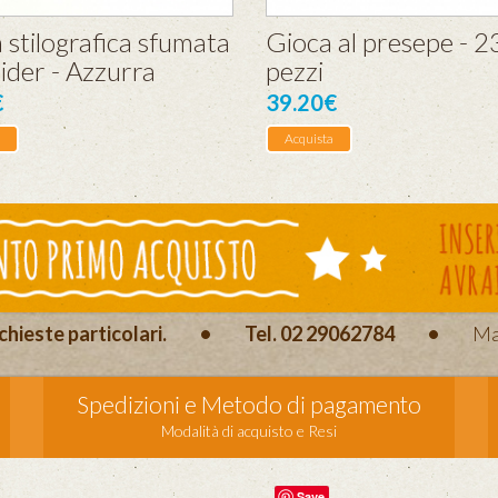
 stilografica sfumata
Gioca al presepe - 2
ider - Azzurra
pezzi
€
39.20€
Acquista
chieste particolari.
•
Tel. 02 29062784
•
Ma
Spedizioni e Metodo di pagamento
Modalità di acquisto e Resi
Save