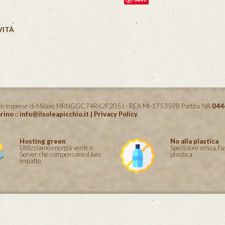
VITÀ
istro Imprese di Milano MRNGGC74R42F205J - REA MI-1753598 Partita IVA
044
rino
o
info@ilsoleapicchio.it
|
Privacy Policy
.
Hosting green
No alla plastica
Utilizziamo energia verde e
Spedizioni senza l'u
Server che compensano il loro
plastica
impatto.