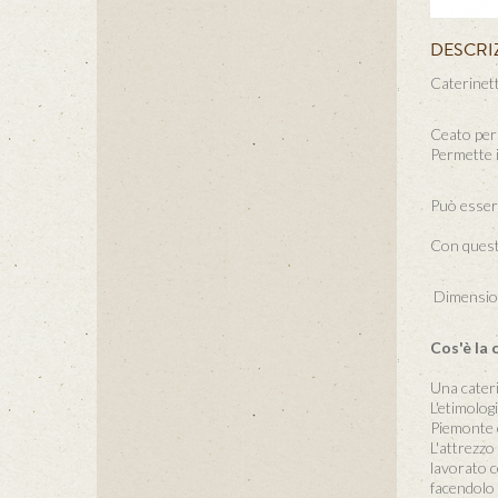
DESCRI
Caterinett
Ceato per 
Permette i
Può essere 
Con questo
Dimension
Cos'è la 
Una caterin
L'etimolog
Piemonte c
L'attrezzo
lavorato c
facendolo 