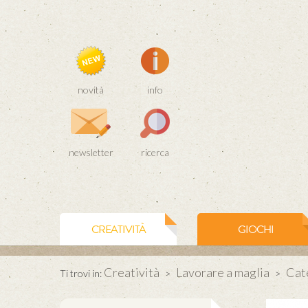
novità
info
newsletter
ricerca
CREATIVITÀ
GIOCHI
Creatività
Lavorare a maglia
Cate
Ti trovi in:
>
>