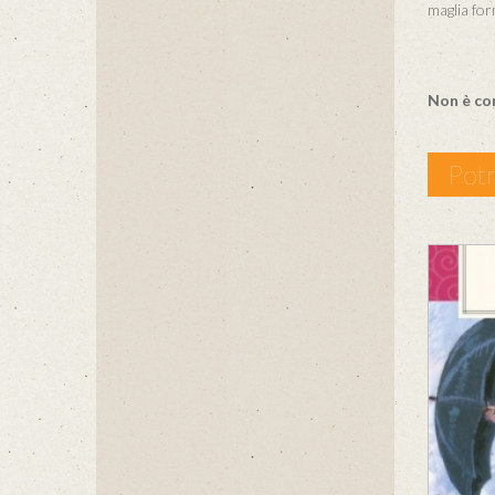
maglia for
Non è co
Potr