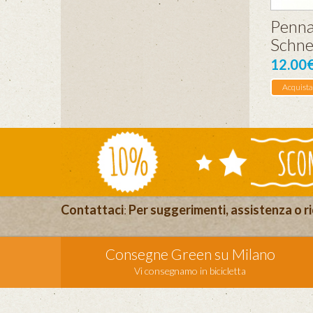
Penna
Schne
12.00
Acquista
Contattaci
:
Per suggerimenti, assistenza o ri
Consegne Green su Milano
Vi consegnamo in bicicletta