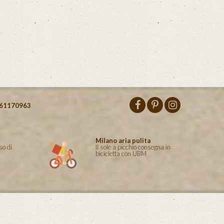
61170963
Milano aria pulita
so di
Il sole a picchio consegna in
bicicletta con UBM