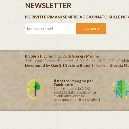
NEWSLETTER
ISCRIVITI E RIMANI SEMPRE AGGIORNATO SULLE NO
Il Sole a Picchio
© 2026 di
Giorgia Marino
Sede Legale Piazzale Baiamonti, 3 20154 MILANO - C.F. e Reg
Developed by Gag Srl Società Benefit
- Scrivi a:
Giorgia Ma
Il nostro impegno per
l’ambiente
Compensiamo la CO2
prodotta dalle spedizioni ai
clienti attraverso la
piantumazione di nuovi alberi
in Italia.