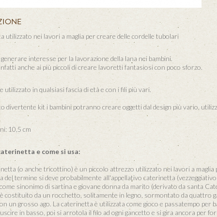
ZIONE
a utilizzato nei lavori a maglia per creare delle cordelle tubolari
generare interesse per la lavorazione della lana nei bambini.
nfatti anche ai più piccoli di creare lavoretti fantasiosi con poco sforzo.
utilizzato in qualsiasi fascia di età e con i fili più vari.
 divertente kit i bambini potranno creare oggetti dal design più vario, utilizz
i: 10,5 cm
caterinetta e come si usa:
etta (o anche tricottino) è un piccolo attrezzo utilizzato nei lavori a maglia per
ia del termine si deve probabilmente all'appellativo caterinetta (vezzeggiativo 
ome sinonimo di sartina e giovane donna da marito (derivato da santa Cateri
 è costituito da un rocchetto, solitamente in legno, sormontato da quattro gan
on un grosso ago. La caterinetta è utilizzata come gioco e passatempo per bambi
uscire in basso, poi si arrotola il filo ad ogni gancetto e si gira ancora per fo