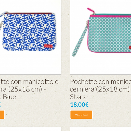
tte con manicotto e
Pochette con manico
era (25x18 cm) -
cerniera (25x18 cm) 
k Blue
Stars
€
18.00€
Acquista