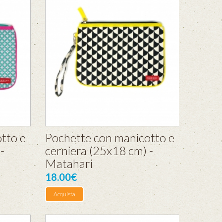
tto e
Pochette con manicotto e
-
cerniera (25x18 cm) -
Matahari
18.00€
Acquista