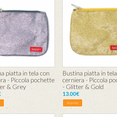
a piatta in tela con
Bustina piatta in tel
ra - Piccola pochette
cerniera - Piccola p
ter & Grey
- Glitter & Gold
€
13.00€
Acquista