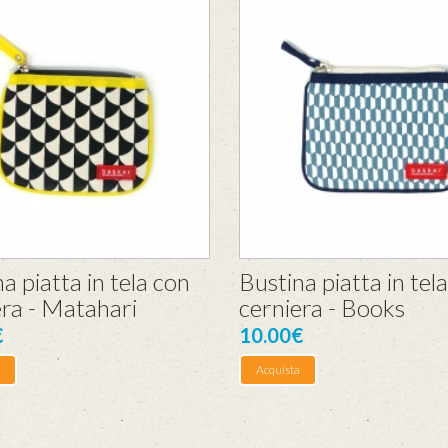
a piatta in tela con
Bustina piatta in tel
era - Matahari
cerniera - Books
€
10.00€
Acquista