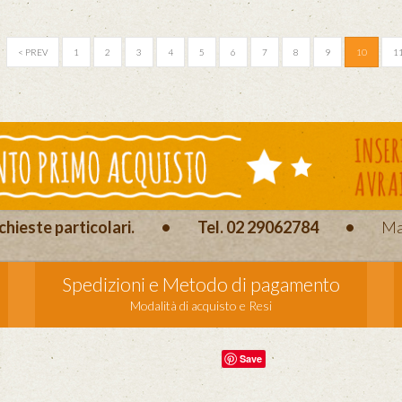
< PREV
1
2
3
4
5
6
7
8
9
10
1
chieste particolari.
•
Tel. 02 29062784
•
Ma
Spedizioni e Metodo di pagamento
Modalità di acquisto e Resi
Save