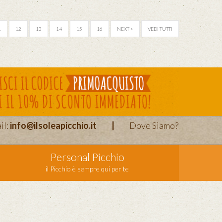
1
12
13
14
15
16
NEXT >
VEDI TUTTI
il:
info@ilsoleapicchio.it
|
Dove Siamo?
Personal Picchio
il Picchio è sempre qui per te