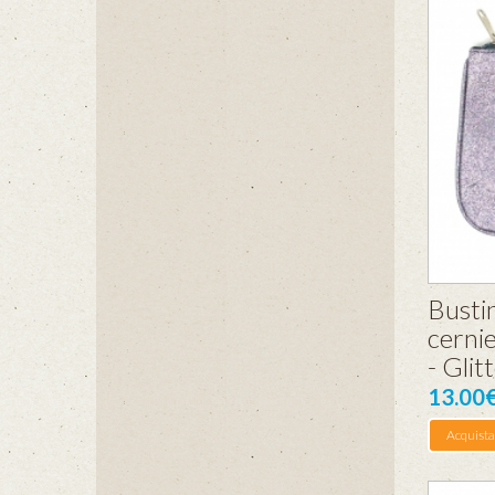
Bustin
cernie
- Glit
13.00
Acquista