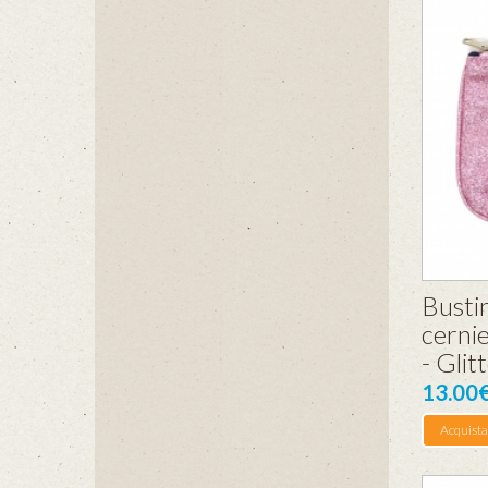
Bustin
cernie
- Glit
13.00
Acquista