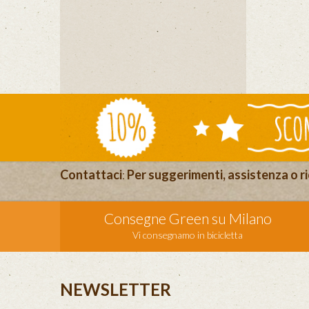
Contattaci
:
Per suggerimenti, assistenza o ri
Consegne Green su Milano
Vi consegnamo in bicicletta
NEWSLETTER