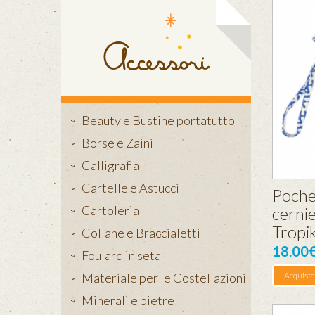
Beauty e Bustine portatutto
Borse e Zaini
Calligrafia
Cartelle e Astucci
Poche
Cartoleria
cerni
Tropi
Collane e Braccialetti
18.00
Foulard in seta
Materiale per le Costellazioni
Acquista
Minerali e pietre