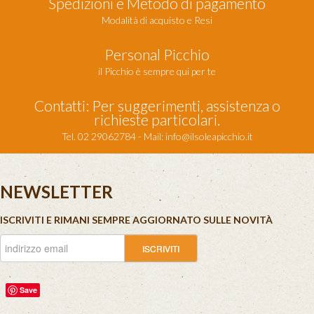
Spedizioni e Metodo di pagamento
Modalità di acquisto e Resi
Personal Picchio
il Picchio è sempre qui per te
Contatti: Per suggerimenti, assistenza o
richieste particolari.
Tel. 02 29062784 - Mail:
info@ilsoleapicchio.it
NEWSLETTER
ISCRIVITI E RIMANI SEMPRE AGGIORNATO SULLE NOVITÀ
Save