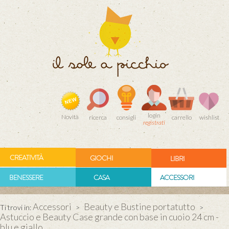
login
Novità
ricerca
consigli
carrello
wishlist
registrati
CREATIVITÀ
GIOCHI
LIBRI
BENESSERE
CASA
ACCESSORI
Accessori
Beauty e Bustine portatutto
Ti trovi in:
>
>
Astuccio e Beauty Case grande con base in cuoio 24 cm -
blu e giallo