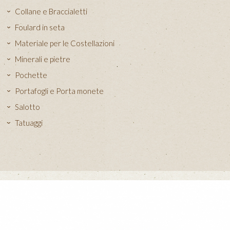
Collane e Braccialetti
Foulard in seta
Materiale per le Costellazioni
Minerali e pietre
Pochette
Portafogli e Porta monete
Salotto
Tatuaggi