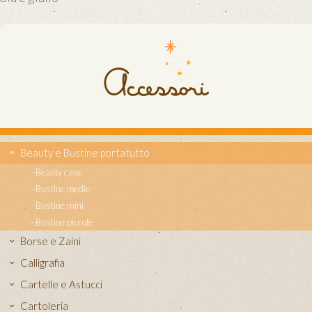
Beauty e Bustine portatutto
Beauty case
Bustine medie
Bustine mini
Bustine piccole
Borse e Zaini
Calligrafia
Cartelle e Astucci
Cartoleria