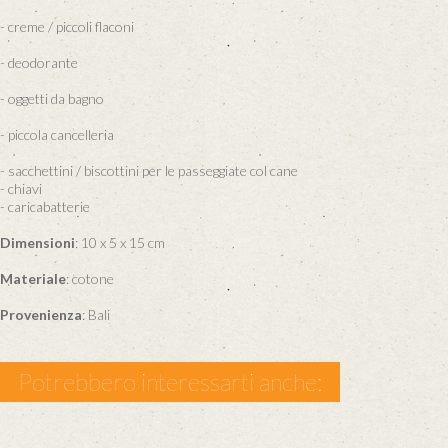
- creme / piccoli flaconi
- deodorante
- oggetti da bagno
- piccola cancelleria
- sacchettini / biscottini per le passeggiate col cane
- chiavi
- caricabatterie
Dimensioni
: 10 x 5 x 15 cm
Materiale
: cotone
Provenienza
: Bali
Potrebbero interessarti anche: