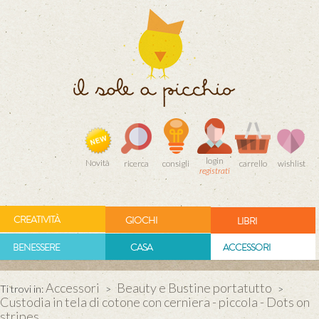
login
Novità
ricerca
consigli
carrello
wishlist
registrati
CREATIVITÀ
GIOCHI
LIBRI
BENESSERE
CASA
ACCESSORI
Accessori
Beauty e Bustine portatutto
Ti trovi in:
>
>
Custodia in tela di cotone con cerniera - piccola - Dots on
stripes