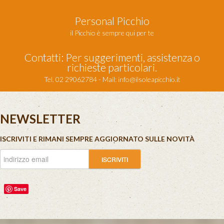
Personal Picchio
il Picchio è sempre qui per te
Contatti: Per suggerimenti, assistenza o
richieste particolari.
Tel. 02 29062784 - Mail:
info@ilsoleapicchio.it
NEWSLETTER
ISCRIVITI E RIMANI SEMPRE AGGIORNATO SULLE NOVITÀ
Save