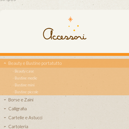
Beauty e Bustine portatutto
Beauty case
Bustine medie
Bustine mini
Bustine piccole
Borse e Zaini
Calligrafia
Cartelle e Astucci
Cartoleria