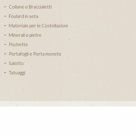
Collane e Braccialetti
Foulard in seta
Materiale per le Costellazioni
Minerali e pietre
Pochette
Portafogli e Porta monete
Salotto
Tatuaggi