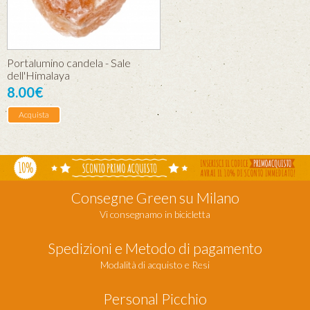
Portalumino candela - Sale
dell'Himalaya
8.00€
Acquista
Consegne Green su Milano
Vi consegnamo in bicicletta
Spedizioni e Metodo di pagamento
Modalità di acquisto e Resi
Personal Picchio