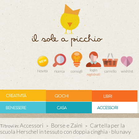
login
Novità
ricerca
consigli
carrello
wishlist
registrati
CREATIVITÀ
GIOCHI
LIBRI
BENESSERE
CASA
ACCESSORI
Accessori
Borse e Zaini
Cartella per la
Ti trovi in:
>
>
scuola Herschel in tessuto con doppia cinghia - blu navy