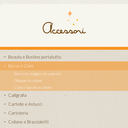
Beauty e Bustine portatutto
Borse e Zaini
Borse da viaggio e da palestra
Shopper in cotone
Zaini e Sacche in cotone
Calligrafia
Cartelle e Astucci
Cartoleria
Collane e Braccialetti