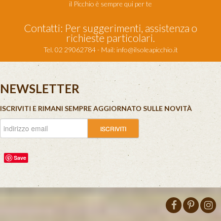
il Picchio è sempre qui per te
Contatti: Per suggerimenti, assistenza o
richieste particolari.
Tel. 02 29062784 - Mail:
info@ilsoleapicchio.it
NEWSLETTER
ISCRIVITI E RIMANI SEMPRE AGGIORNATO SULLE NOVITÀ
Save