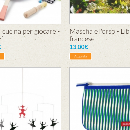
 cucina per giocare -
Mascha e l'orso - Lib
i
francese
€
13.00€
Acquista