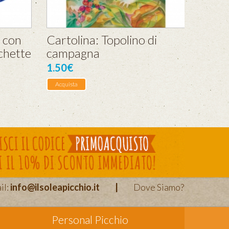
a con
Cartolina: Topolino di
ochette
campagna
1.50€
Acquista
il:
info@ilsoleapicchio.it
|
Dove Siamo?
Personal Picchio