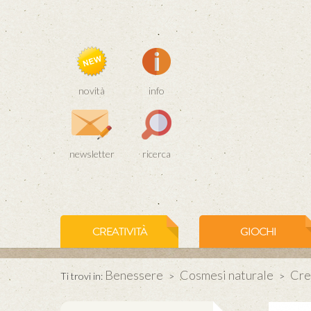
novità
info
newsletter
ricerca
CREATIVITÀ
GIOCHI
Benessere
Cosmesi naturale
Cre
Ti trovi in:
>
>