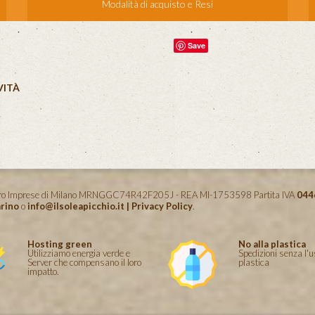
Modalità di acquisto e Resi
Save
VITÀ
istro Imprese di Milano MRNGGC74R42F205J - REA MI-1753598 Partita IVA
044
rino
o
info@ilsoleapicchio.it
|
Privacy Policy
.
Hosting green
No alla plastica
Utilizziamo energia verde e
Spedizioni senza l'u
Server che compensano il loro
plastica
impatto.