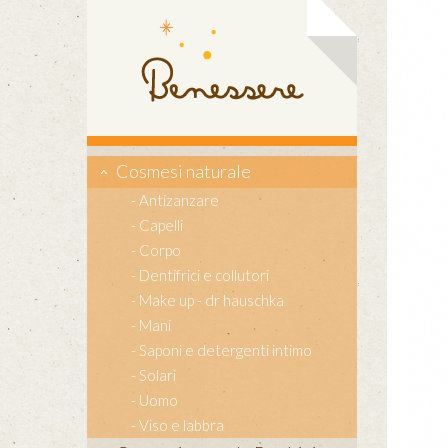
Cosmesi naturale
Antizanzare
Capelli
Corpo
Dentifrici e collutori
Make up - dr hauschka
Mani
Saponi e detergenti intimo
Solari
Uomo
Viso e labbra