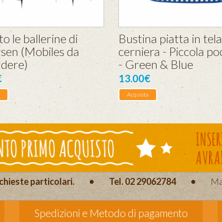
to le ballerine di
Bustina piatta in tel
sen (Mobiles da
cerniera - Piccola p
dere)
- Green & Blue
€
13.00€
Acquista
chieste particolari.
•
Tel. 02 29062784
•
Ma
Spedizioni e Metodo di pagamento