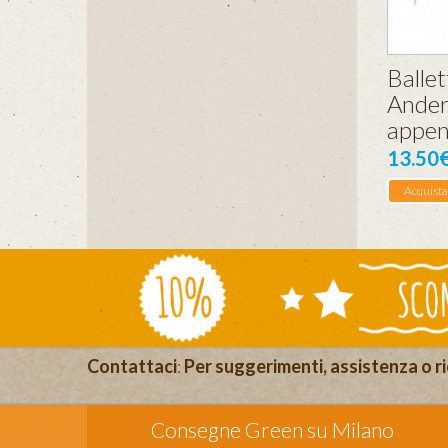
Ballet
Ander
appen
13.50
Acquista
Contattaci
:
Per suggerimenti, assistenza o ri
Consegne Green su Milano