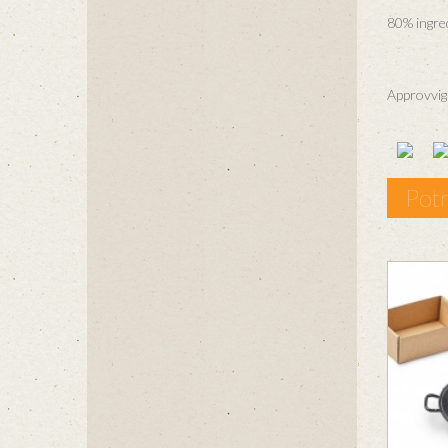
80% ingredi
Approvvigi
Potr