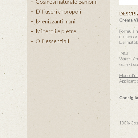
Cosmesi naturale Bambini
Diffusori di propoli
DESCRI
Crema Vi
Igienizzanti mani
Minerali e pietre
Formula no
di mandorl
Olii essenziali
Dermatolog
INCI
Water - Pr
Gum - Lact
Modo d’us
Applicare 
Consigli
100% Cosm