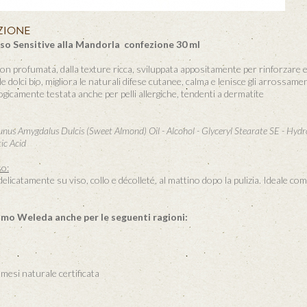
ZIONE
so Sensitive alla Mandorla confezione 30 ml
n profumata, dalla texture ricca, sviluppata appositamente per rinforzare ed i
e dolci bio, migliora le naturali difese cutanee, calma e lenisce gli arrossam
icamente testata anche per pelli allergiche, tendenti a dermatite
unus Amygdalus Dulcis (Sweet Almond) Oil - Alcohol - Glyceryl Stearate SE - Hyd
ic Acid
o:
delicatamente su viso, collo e décolleté, al mattino dopo la pulizia. Ideale co
amo Weleda anche per le seguenti ragioni:
esi naturale certificata