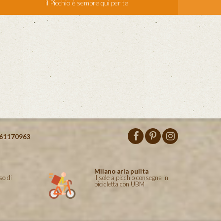
il Picchio è sempre qui per te
61170963
Milano aria pulita
so di
Il sole a picchio consegna in
bicicletta con UBM