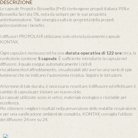
DESCRIZIONE
Le capsule Propoli e Boswellia (P+B) contengono propoli italiana 95% e
Boswellia Serrata 5%, nota da sempre per le sue proprietà
antinfiammatorie. Tale sinergia esalta le proprietà della propoli,
potenziandone i benefici.
I diffusori PROPOLAIR utilizzano solo ed esclusivamente capsule
KONTAK.
Ogni capsula è monouso ed ha una
durata operativa di 122 ore
circa, la
confezione contiene
5 capsule
. È sufficiente introdurre la capsula nel
diffusore, il quale esegue automaticamente i cicli di
riscaldamento/raffreddamento, visualizzabili attraverso una serie di spie
luminose che ne indicano l'autonomia residua. Seguire le istruzioni.
Al termine di tale durata, è necessario resettare il diffusore ed effettuare il
cambio di capsula per iniziare un nuovo ciclo.
Le capsule utilizzate sono in vetro, materiale ecologico e riciclabile per
eccellenza.
Per ottenere i migliori risultati nella prevenzione delle malattie respiratorie
e per una sanificazione ambientale completa, KONTAK consiglia l’utilizzo
del diffusore 24 ore su 24.