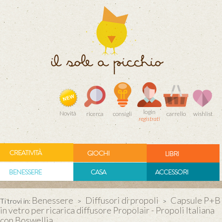
login
Novità
ricerca
consigli
carrello
wishlist
registrati
CREATIVITÀ
GIOCHI
LIBRI
BENESSERE
CASA
ACCESSORI
Benessere
Diffusori di propoli
Capsule P+B
Ti trovi in:
>
>
in vetro per ricarica diffusore Propolair - Propoli Italiana
con Boswellia