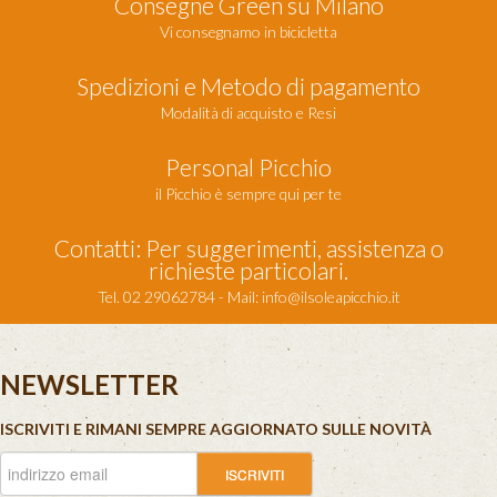
Consegne Green su Milano
Vi consegnamo in bicicletta
Spedizioni e Metodo di pagamento
Modalità di acquisto e Resi
Personal Picchio
il Picchio è sempre qui per te
Contatti: Per suggerimenti, assistenza o
richieste particolari.
Tel. 02 29062784 - Mail:
info@ilsoleapicchio.it
NEWSLETTER
ISCRIVITI E RIMANI SEMPRE AGGIORNATO SULLE NOVITÀ