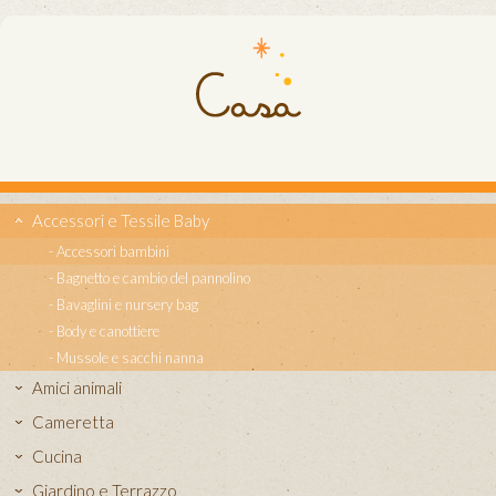
Accessori e Tessile Baby
Accessori bambini
Bagnetto e cambio del pannolino
Bavaglini e nursery bag
Body e canottiere
Mussole e sacchi nanna
Amici animali
Cameretta
Cucina
Giardino e Terrazzo