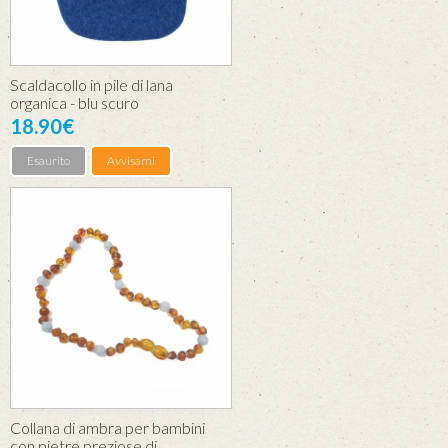
Scaldacollo in pile di lana
organica - blu scuro
18.90€
Esaurito
Avvisami
Collana di ambra per bambini
con pietre preziose di