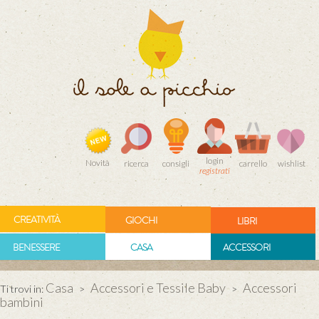
login
Novità
ricerca
consigli
carrello
wishlist
registrati
CREATIVITÀ
GIOCHI
LIBRI
BENESSERE
CASA
ACCESSORI
Casa
Accessori e Tessile Baby
Accessori
Ti trovi in:
>
>
bambini