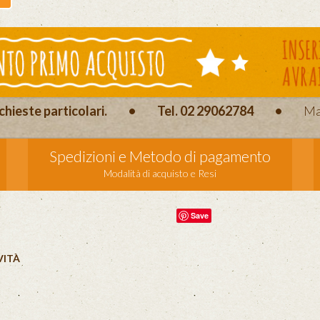
chieste particolari.
•
Tel. 02 29062784
•
Ma
Spedizioni e Metodo di pagamento
Modalità di acquisto e Resi
Save
VITÀ