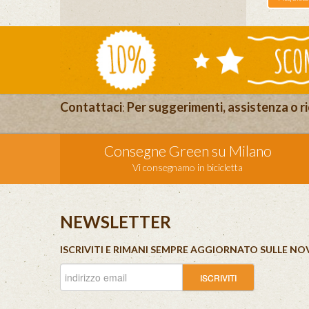
Contattaci
:
Per suggerimenti, assistenza o ri
Consegne Green su Milano
Vi consegnamo in bicicletta
NEWSLETTER
ISCRIVITI E RIMANI SEMPRE AGGIORNATO SULLE NO