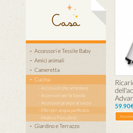
Accessori e Tessile Baby
Amici animali
Cameretta
Cucina
Ricari
Accessori che arredano
dell'a
Accessori per la tavola
Advan
Accessori pranzo al sacco
59.90
Filtri per acqua purificata
Acquista
Mulini e Fioccatrici
Giardino e Terrazzo