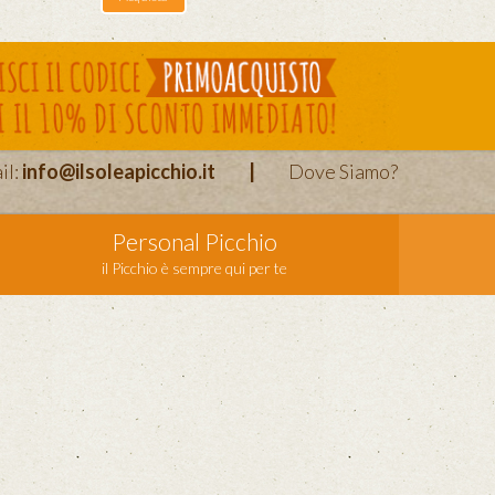
il:
info@ilsoleapicchio.it
|
Dove Siamo?
Personal Picchio
il Picchio è sempre qui per te