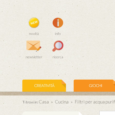
novità
info
newsletter
ricerca
CREATIVITÀ
GIOCHI
Casa
Cucina
Filtri per acqua puri
Ti trovi in:
>
>