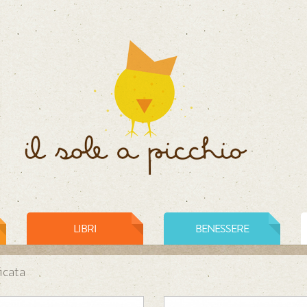
LIBRI
BENESSERE
ficata