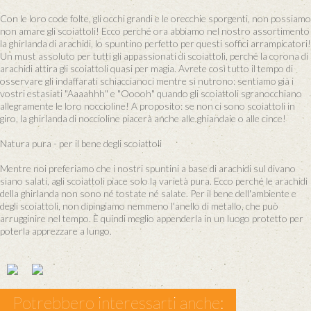
Con le loro code folte, gli occhi grandi e le orecchie sporgenti, non possiamo
non amare gli scoiattoli! Ecco perché ora abbiamo nel nostro assortimento
la ghirlanda di arachidi, lo spuntino perfetto per questi soffici arrampicatori!
Un must assoluto per tutti gli appassionati di scoiattoli, perché la corona di
arachidi attira gli scoiattoli quasi per magia. Avrete così tutto il tempo di
osservare gli indaffarati schiaccianoci mentre si nutrono: sentiamo già i
vostri estasiati "Aaaahhh" e "Ooooh" quando gli scoiattoli sgranocchiano
allegramente le loro noccioline! A proposito: se non ci sono scoiattoli in
giro, la ghirlanda di noccioline piacerà anche alle ghiandaie o alle cince!
Natura pura - per il bene degli scoiattoli
Mentre noi preferiamo che i nostri spuntini a base di arachidi sul divano
siano salati, agli scoiattoli piace solo la varietà pura. Ecco perché le arachidi
della ghirlanda non sono né tostate né salate. Per il bene dell'ambiente e
degli scoiattoli, non dipingiamo nemmeno l'anello di metallo, che può
arrugginire nel tempo. È quindi meglio appenderla in un luogo protetto per
poterla apprezzare a lungo.
Potrebbero interessarti anche: