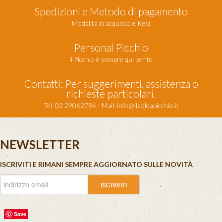
Spedizioni e Metodo di pagamento
Modalità di acquisto e Resi
Personal Picchio
il Picchio è sempre qui per te
Contatti: Per suggerimenti, assistenza o
richieste particolari.
Tel. 02 29062784 - Mail:
info@ilsoleapicchio.it
NEWSLETTER
ISCRIVITI E RIMANI SEMPRE AGGIORNATO SULLE NOVITÀ
Save