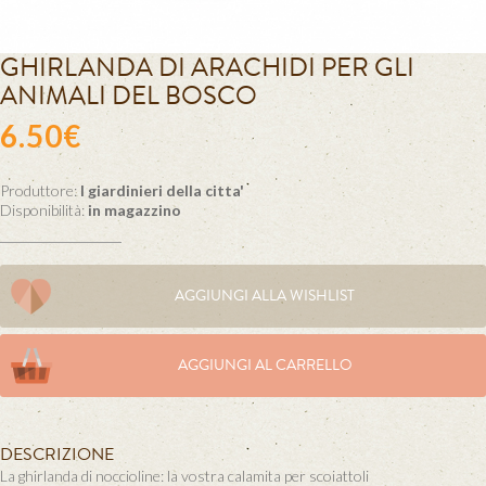
GHIRLANDA DI ARACHIDI PER GLI
ANIMALI DEL BOSCO
6.50€
Produttore:
I giardinieri della citta'
Disponibilità:
in magazzino
AGGIUNGI ALLA WISHLIST
AGGIUNGI AL CARRELLO
DESCRIZIONE
La ghirlanda di noccioline: la vostra calamita per scoiattoli