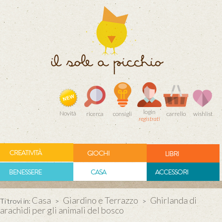
login
Novità
ricerca
consigli
carrello
wishlist
registrati
CREATIVITÀ
GIOCHI
LIBRI
BENESSERE
CASA
ACCESSORI
Casa
Giardino e Terrazzo
Ghirlanda di
Ti trovi in:
>
>
arachidi per gli animali del bosco