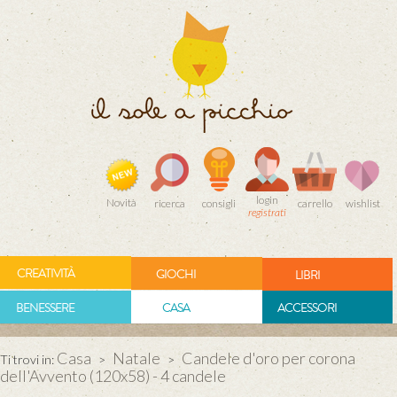
login
Novità
ricerca
consigli
carrello
wishlist
registrati
CREATIVITÀ
GIOCHI
LIBRI
BENESSERE
CASA
ACCESSORI
Casa
Natale
Candele d'oro per corona
Ti trovi in:
>
>
dell'Avvento (120x58) - 4 candele