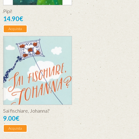
Pipi!
14.90€
Acquista
Sai fischiare, Johanna?
9.00€
Acquista