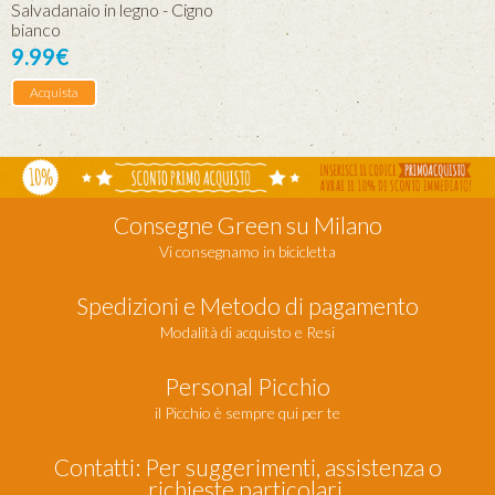
Salvadanaio in legno - Cigno
bianco
9.99€
Acquista
Consegne Green su Milano
Vi consegnamo in bicicletta
Spedizioni e Metodo di pagamento
Modalità di acquisto e Resi
Personal Picchio
il Picchio è sempre qui per te
Contatti: Per suggerimenti, assistenza o
richieste particolari.