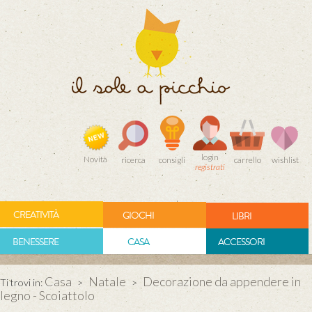
login
Novità
ricerca
consigli
carrello
wishlist
registrati
CREATIVITÀ
GIOCHI
LIBRI
BENESSERE
CASA
ACCESSORI
Casa
Natale
Decorazione da appendere in
Ti trovi in:
>
>
legno - Scoiattolo