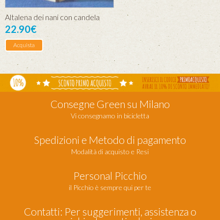
Altalena dei nani con candela
22.90€
Acquista
Consegne Green su Milano
Vi consegnamo in bicicletta
Spedizioni e Metodo di pagamento
Modalità di acquisto e Resi
Personal Picchio
il Picchio è sempre qui per te
Contatti: Per suggerimenti, assistenza o