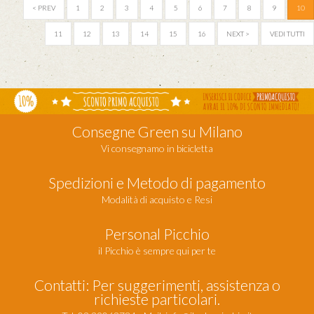
< PREV
1
2
3
4
5
6
7
8
9
10
11
12
13
14
15
16
NEXT >
VEDI TUTTI
Consegne Green su Milano
Vi consegnamo in bicicletta
Spedizioni e Metodo di pagamento
Modalità di acquisto e Resi
Personal Picchio
il Picchio è sempre qui per te
Contatti: Per suggerimenti, assistenza o
richieste particolari.