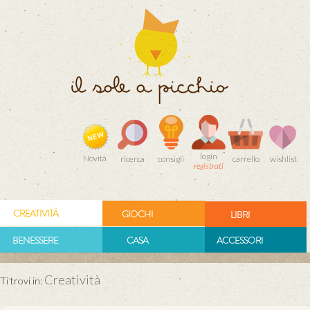
login
Novità
ricerca
consigli
carrello
wishlist
registrati
CREATIVITÀ
GIOCHI
LIBRI
BENESSERE
CASA
ACCESSORI
Creatività
Ti trovi in: