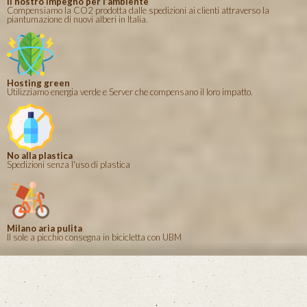
Il nostro impegno per l’ambiente
Compensiamo la CO2 prodotta dalle spedizioni ai clienti attraverso la
piantumazione di nuovi alberi in Italia.
Hosting green
Utilizziamo energia verde e Server che compensano il loro impatto.
No alla plastica
Spedizioni senza l'uso di plastica
Milano aria pulita
Il sole a picchio consegna in bicicletta con UBM