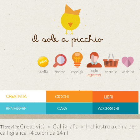
login
Novità
ricerca
consigli
carrello
wishlist
registrati
CREATIVITÀ
GIOCHI
LIBRI
BENESSERE
CASA
ACCESSORI
Creatività
Calligrafia
Inchiostro a china per
Ti trovi in:
>
>
calligrafica - 4 colori da 14ml