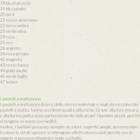
18 blu di prussia
19 blu cobalto
20 ocra
21 rosso veneziano
22 terra umbra
23 verde oliva
24 rosa
25 oro
26 argento
34 rosa perlato
42 magenta
43 rosso fuoco
44 giallo medio
45 verde foglia
47 indaco
I pastelli a mattoncino
I pastelli a mattoncini di cera, dello stesso materiale e negli stessi colori dei
pastelli a matita, hanno eccellenti qualità pittoriche. Grazie alla loro misura
e alla forma piatta sono particolarmente indicati per i bambini piccoli, perché
si tengono in mano con facilità.
Inoltre, i bambini possono riempire di colore superfici ampie, possono dare
il colore in strati spessi e si ottengono effetti interessanti perché con lo
spigolo si possono disegnare onde sul foglio.