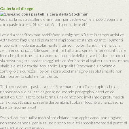
Galleria di disegni
Guarda la nostra galleria di immagini per vedere come si può discegnare
con i pastelli a cera Stockmar. Adatti per tutte le età.
I colori a cera Stockmar soddisfano le esigenze più alte in campo artistico.
Attraverso l'aggiunta di pura cera d'api come sostanza legante i pigmenti
rilucono in modo particolarmente intenso. I colori, tenuti insieme dalla
cera, rendono possibile sperimentare tutta una serie di interessantissime
tecniche pittoriche. La trasparenza naturale della cera e il fatto che non ci
sia nessuna altra sostanza aggiunta conferiscono al tratto una traslucenza
simile a quella data dall'acquarello. La qualità Stockmar è sinonimo di
controllo e sicurezza. I colori a cera Stockmar sono assolutamente non
dannosi per la salute e l'ambiente.
Tutti conoscono i pastelli a cera Stockmar e non c'è da stupirsi che essi
rispondano alle più alte esigenze nel mondo pedagogico, estetico ed
artistico. Con la loro bella forma, una confezione invitante e profumati di
cera d'api, stuzzicano i sensi dei bambini. I colori rilucono e ci si possono
fare tantissime cose!
Sono di ottima qualità (non si sbriciolano, non appiccicano, non ungono),
non sono dannosi per la salute e sono studiati appositamente dal punto di
vista artistico-pedagogico.