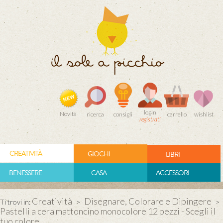
login
Novità
ricerca
consigli
carrello
wishlist
registrati
CREATIVITÀ
GIOCHI
LIBRI
BENESSERE
CASA
ACCESSORI
Creatività
Disegnare, Colorare e Dipingere
Ti trovi in:
>
>
Pastelli a cera mattoncino monocolore 12 pezzi - Scegli il
tuo colore