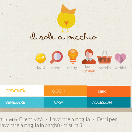
login
Novità
ricerca
consigli
carrello
wishlist
registrati
CREATIVITÀ
GIOCHI
LIBRI
BENESSERE
CASA
ACCESSORI
Creatività
Lavorare a maglia
Ferri per
Ti trovi in:
>
>
lavorare a maglia in bambù - misura 3