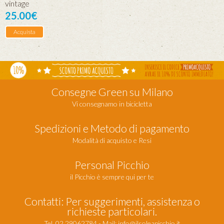
vintage
25.00€
Acquista
Consegne Green su Milano
Vi consegnamo in bicicletta
Spedizioni e Metodo di pagamento
Modalità di acquisto e Resi
Personal Picchio
il Picchio è sempre qui per te
Contatti: Per suggerimenti, assistenza o
richieste particolari.
Tel. 02 29062784 - Mail:
info@ilsoleapicchio.it