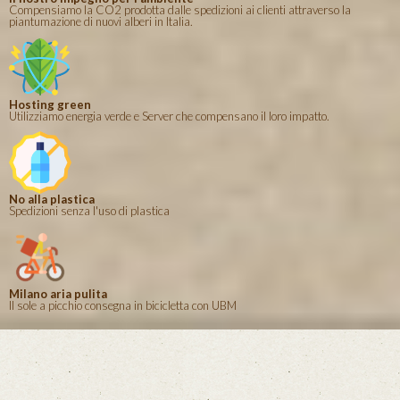
Compensiamo la CO2 prodotta dalle spedizioni ai clienti attraverso la
piantumazione di nuovi alberi in Italia.
Hosting green
Utilizziamo energia verde e Server che compensano il loro impatto.
No alla plastica
Spedizioni senza l'uso di plastica
Milano aria pulita
Il sole a picchio consegna in bicicletta con UBM