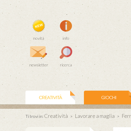
novità
info
newsletter
ricerca
CREATIVITÀ
GIOCHI
Creatività
Lavorare a maglia
Ferr
Ti trovi in:
>
>