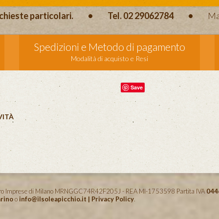
chieste particolari.
•
Tel. 02 29062784
•
Ma
Spedizioni e Metodo di pagamento
Modalità di acquisto e Resi
Save
VITÀ
istro Imprese di Milano MRNGGC74R42F205J - REA MI-1753598 Partita IVA
044
rino
o
info@ilsoleapicchio.it
|
Privacy Policy
.