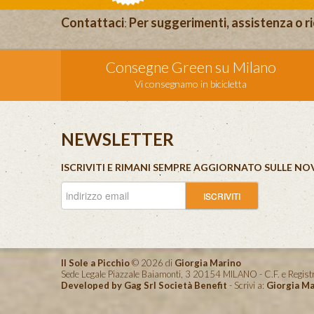
Contattaci
:
Per suggerimenti, assistenza o ri
Consegne Green su Milano
Vi consegnamo in bicicletta
NEWSLETTER
ISCRIVITI E RIMANI SEMPRE AGGIORNATO SULLE NO
Il Sole a Picchio
© 2026 di
Giorgia Marino
Sede Legale Piazzale Baiamonti, 3 20154 MILANO - C.F. e Reg
Developed by Gag Srl Società Benefit
- Scrivi a:
Giorgia Ma