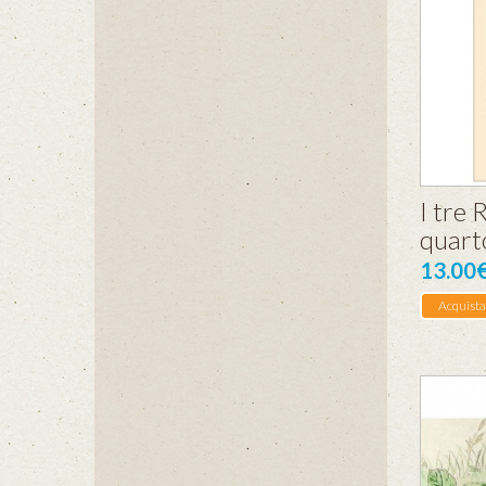
I tre 
quart
13.00
Acquista