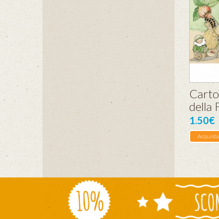
Carto
della 
1.50€
Acquista