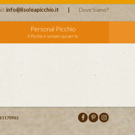
il:
info@ilsoleapicchio.it
|
Dove Siamo?
Personal Picchio
il Picchio è sempre qui per te
61170963