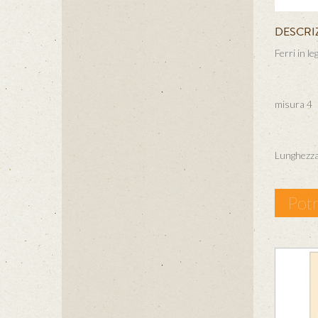
DESCRI
Ferri in l
misura 4
Lunghezza 
Potr