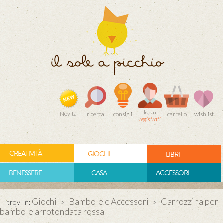
login
Novità
ricerca
consigli
carrello
wishlist
registrati
CREATIVITÀ
GIOCHI
LIBRI
BENESSERE
CASA
ACCESSORI
Giochi
Bambole e Accessori
Carrozzina per
Ti trovi in:
>
>
bambole arrotondata rossa