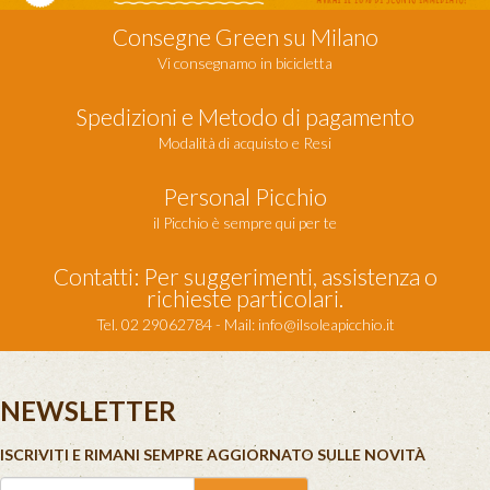
Consegne Green su Milano
Vi consegnamo in bicicletta
Spedizioni e Metodo di pagamento
Modalità di acquisto e Resi
Personal Picchio
il Picchio è sempre qui per te
Contatti: Per suggerimenti, assistenza o
richieste particolari.
Tel. 02 29062784 - Mail:
info@ilsoleapicchio.it
NEWSLETTER
ISCRIVITI E RIMANI SEMPRE AGGIORNATO SULLE NOVITÀ