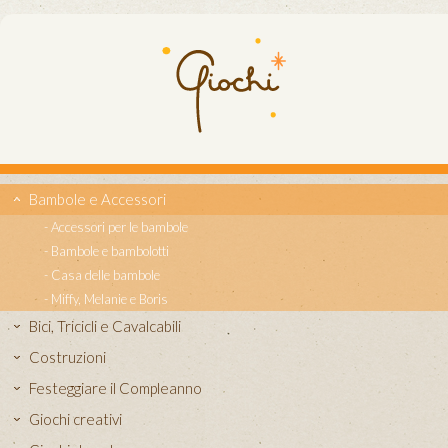
Bambole e Accessori
Accessori per le bambole
Bambole e bambolotti
Casa delle bambole
Miffy, Melanie e Boris
Bici, Tricicli e Cavalcabili
Costruzioni
Festeggiare il Compleanno
Giochi creativi