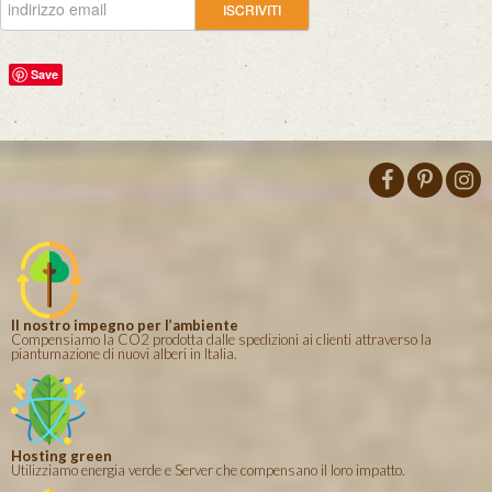
Save
Il nostro impegno per l’ambiente
Compensiamo la CO2 prodotta dalle spedizioni ai clienti attraverso la
piantumazione di nuovi alberi in Italia.
Hosting green
Utilizziamo energia verde e Server che compensano il loro impatto.