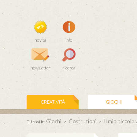
novità
info
newsletter
ricerca
CREATIVITÀ
GIOCHI
Giochi
Costruzioni
Il mio piccolo 
Ti trovi in:
>
>