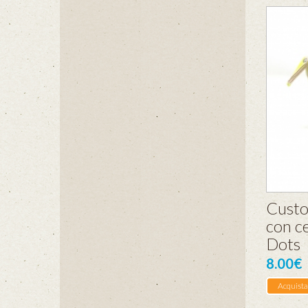
Custod
con ce
Dots
8.00€
Acquista