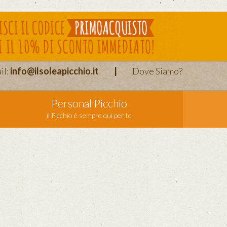
il:
info@ilsoleapicchio.it
|
Dove Siamo?
Personal Picchio
il Picchio è sempre qui per te