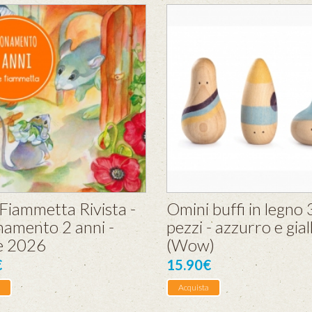
 Fiammetta Rivista -
Omini buffi in legno 
amento 2 anni -
pezzi - azzurro e gial
e 2026
(Wow)
€
15.90€
Acquista