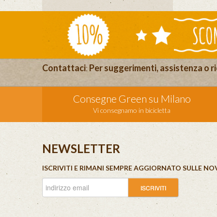
Contattaci
:
Per suggerimenti, assistenza o ri
Consegne Green su Milano
Vi consegnamo in bicicletta
NEWSLETTER
ISCRIVITI E RIMANI SEMPRE AGGIORNATO SULLE NO