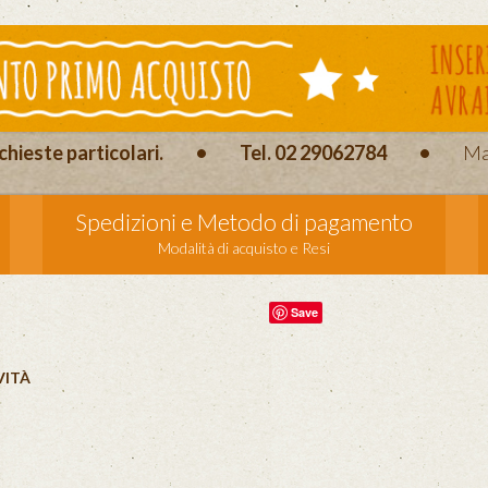
chieste particolari.
•
Tel. 02 29062784
•
Ma
Spedizioni e Metodo di pagamento
Modalità di acquisto e Resi
Save
VITÀ