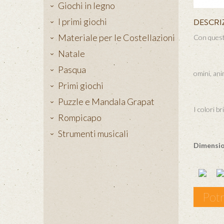
Giochi in legno
I primi giochi
DESCRI
Materiale per le Costellazioni
Con questi 
Natale
Pasqua
omini, ani
Primi giochi
Puzzle e Mandala Grapat
I colori b
Rompicapo
Strumenti musicali
Dimensio
Potr