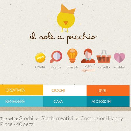
login
Novità
ricerca
consigli
carrello
wishlist
registrati
CREATIVITÀ
GIOCHI
LIBRI
BENESSERE
CASA
ACCESSORI
Giochi
Giochi creativi
Costruzioni Happy
Ti trovi in:
>
>
Place - 40 pezzi