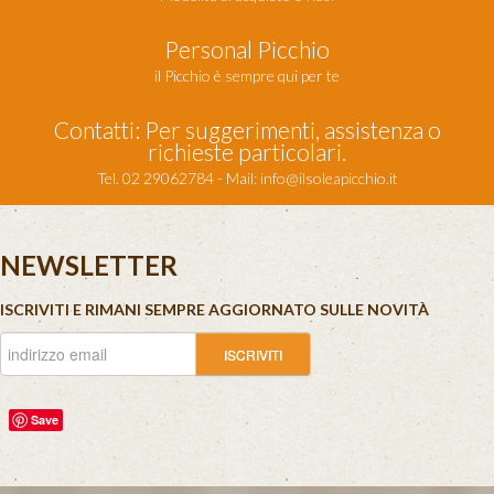
Personal Picchio
il Picchio è sempre qui per te
Contatti: Per suggerimenti, assistenza o
richieste particolari.
Tel. 02 29062784 - Mail:
info@ilsoleapicchio.it
NEWSLETTER
ISCRIVITI E RIMANI SEMPRE AGGIORNATO SULLE NOVITÀ
Save