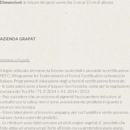
Dimensioni
: le misure dei pezzi vanno dai 2 cm ai 15 cm di altezza
AZIENDA GRAPAT
MATERIALI UTILIZZATI:
Il legno utilizzato proviene da foreste sostenibili e possiede la certificazione
PEFC: (Programme for Endorsement of Forest Certification schemes) in
italiano Programma di Valutazione degli schemi di certificazione forestale.
- le colorazioni sono a base d’acqua e non tossiche, come per la regolazione
europea dei Toy EN / 71-3: 2014 + A1: 2014 / 2013.
- Può succedere che un eccesso di pigmenti faccia perdere del colore al
contatto con la saliva, non ci sono assolutamente problemi in quanto è
sicura e non tossica.
- Il loro laboratorio si trova in campagna, per cui l’umidità e vento possono
variare i toni e colori dei prodotti..
- Le rifiniture sono fatte con cere ed oli di origine vegetali. E’ possibile che
l’olio abbia un’aroma un po’ forte all’inizio ma va perdendosi piano piano.