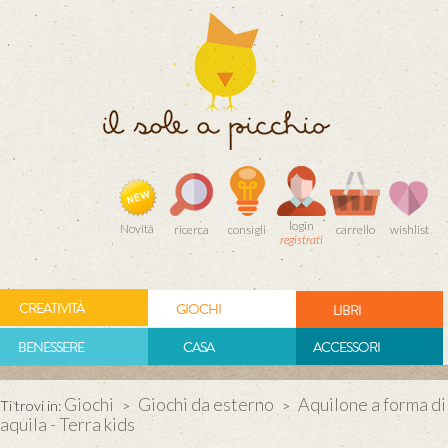
login
Novità
ricerca
consigli
carrello
wishlist
registrati
CREATIVITÀ
GIOCHI
LIBRI
BENESSERE
CASA
ACCESSORI
Giochi
Giochi da esterno
Aquilone a forma di
Ti trovi in:
>
>
aquila - Terra kids