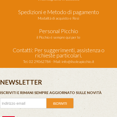
Spedizioni e Metodo di pagamento
Modalità di acquisto e Resi
Personal Picchio
il Picchio è sempre qui per te
Contatti: Per suggerimenti, assistenza o
richieste particolari.
Tel. 02 29062784 - Mail:
info@ilsoleapicchio.it
NEWSLETTER
ISCRIVITI E RIMANI SEMPRE AGGIORNATO SULLE NOVITÀ