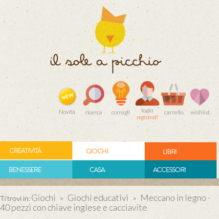
login
Novità
ricerca
consigli
carrello
wishlist
registrati
CREATIVITÀ
GIOCHI
LIBRI
BENESSERE
CASA
ACCESSORI
Giochi
Giochi educativi
Meccano in legno -
Ti trovi in:
>
>
40 pezzi con chiave inglese e cacciavite