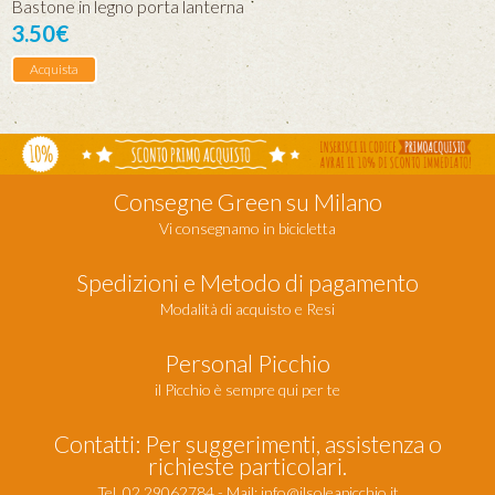
Bastone in legno porta lanterna
3.50€
Acquista
Consegne Green su Milano
Vi consegnamo in bicicletta
Spedizioni e Metodo di pagamento
Modalità di acquisto e Resi
Personal Picchio
il Picchio è sempre qui per te
Contatti: Per suggerimenti, assistenza o
richieste particolari.
Tel. 02 29062784 - Mail:
info@ilsoleapicchio.it