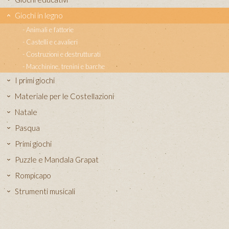
Giochi in legno
Animali e fattorie
Castelli e cavalieri
Costruzioni e destrutturati
Macchinine, trenini e barche
I primi giochi
Materiale per le Costellazioni
Natale
Pasqua
Primi giochi
Puzzle e Mandala Grapat
Rompicapo
Strumenti musicali