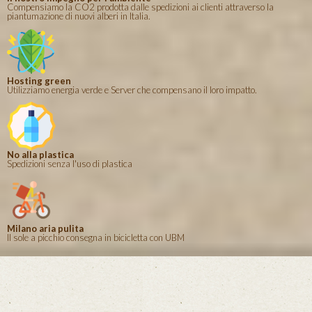
Compensiamo la CO2 prodotta dalle spedizioni ai clienti attraverso la
piantumazione di nuovi alberi in Italia.
Hosting green
Utilizziamo energia verde e Server che compensano il loro impatto.
No alla plastica
Spedizioni senza l'uso di plastica
Milano aria pulita
Il sole a picchio consegna in bicicletta con UBM