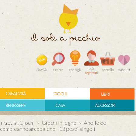
login
Novità
ricerca
consigli
carrello
wishlist
registrati
CREATIVITÀ
GIOCHI
LIBRI
BENESSERE
CASA
ACCESSORI
Giochi
Giochi in legno
Anello del
Ti trovi in:
>
>
compleanno arcobaleno - 12 pezzi singoli