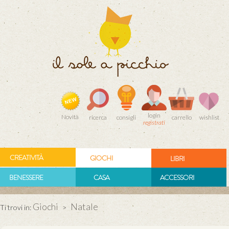
login
Novità
ricerca
consigli
carrello
wishlist
registrati
CREATIVITÀ
GIOCHI
LIBRI
BENESSERE
CASA
ACCESSORI
Giochi
Natale
Ti trovi in:
>