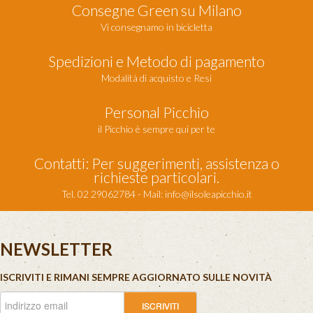
Consegne Green su Milano
Vi consegnamo in bicicletta
Spedizioni e Metodo di pagamento
Modalità di acquisto e Resi
Personal Picchio
il Picchio è sempre qui per te
Contatti: Per suggerimenti, assistenza o
richieste particolari.
Tel. 02 29062784 - Mail:
info@ilsoleapicchio.it
NEWSLETTER
ISCRIVITI E RIMANI SEMPRE AGGIORNATO SULLE NOVITÀ