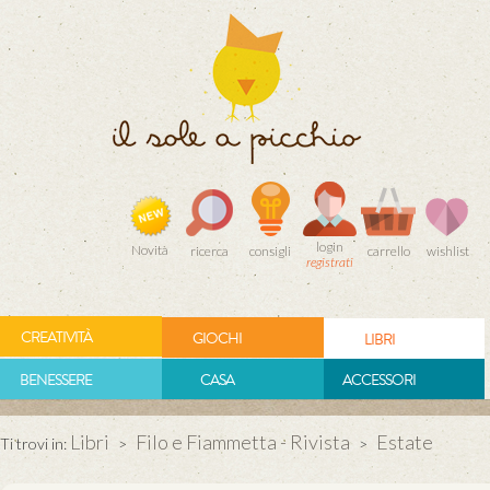
login
Novità
ricerca
consigli
carrello
wishlist
registrati
CREATIVITÀ
GIOCHI
LIBRI
BENESSERE
CASA
ACCESSORI
Libri
Filo e Fiammetta - Rivista
Estate
Ti trovi in:
>
>