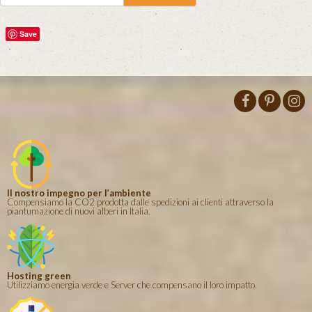
Save
Il nostro impegno per l’ambiente
Compensiamo la CO2 prodotta dalle spedizioni ai clienti attraverso la
piantumazione di nuovi alberi in Italia.
Hosting green
Utilizziamo energia verde e Server che compensano il loro impatto.