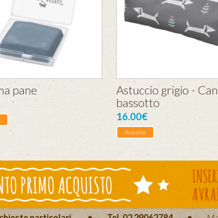
a pane
Astuccio grigio - Ca
bassotto
16.00€
Acquista
chieste particolari.
•
Tel. 02 29062784
•
Ma