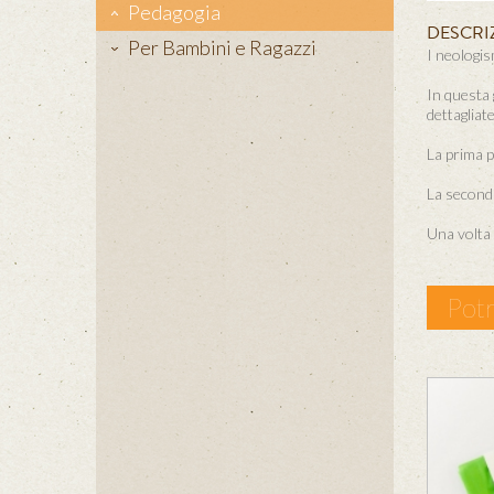
Pedagogia
DESCRI
Per Bambini e Ragazzi
I neologis
In questa 
dettagliate
La prima p
La seconda
Una volta 
Potr