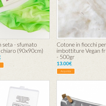
n seta - sfumato
Cotone in fiocchi pe
 chiaro (90x90cm)
imbottiture Vegan f
- 500gr
€
13.00€
Acquista