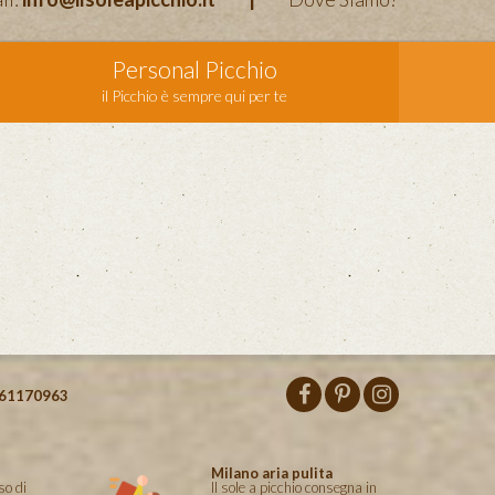
Personal Picchio
il Picchio è sempre qui per te
61170963
Milano aria pulita
so di
Il sole a picchio consegna in