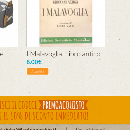
ne
I Malavoglia - libro antico
8.00€
Acquista
il:
info@ilsoleapicchio.it
|
Dove Siamo?