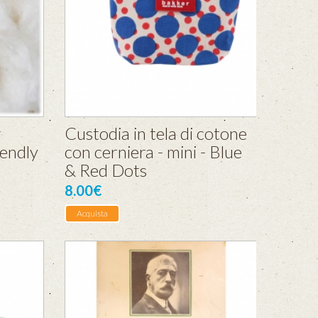
r
Custodia in tela di cotone
rendly
con cerniera - mini - Blue
& Red Dots
8.00€
Acquista