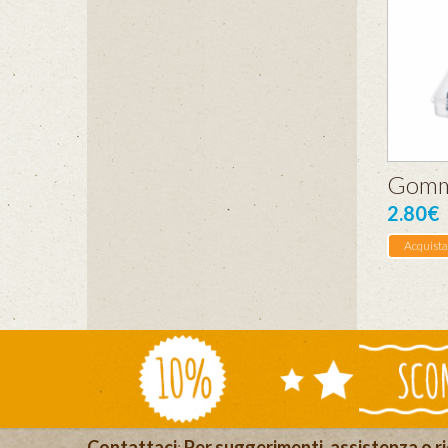
Gomm
2.80€
Acquista
Contattaci
:
Per suggerimenti, assistenza o ri