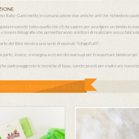
ZIONE
mo Baby-Gami mette in comunicazione due antiche arti che richiedono pazienza
guida troverete tutto quello che c'è da sapere per avvolgere un bimbo in mani
 e tenere fotografie che permetteranno ai lettori di realizzare senza fatica deg
arte del libro mostra una serie di neonati "infagottati":
 parte, invece, vi insegna a creare dei marsupi per trasportare bimbi un po' 
che padroneggerete le tecniche di base, sarete pronti per esplorare nuovi terr
ebbero interessarti anche: