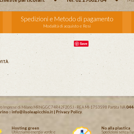
Spedizioni e Metodo di pagamento
Modalità di acquisto e Resi
Save
VITÀ
istro Imprese di Milano MRNGGC74R42F205J - REA MI-1753598 Partita IVA
044
rino
o
info@ilsoleapicchio.it
|
Privacy Policy
.
Hosting green
No alla plastica
Utilizziamo energia verde e
Spedizioni senza l'u