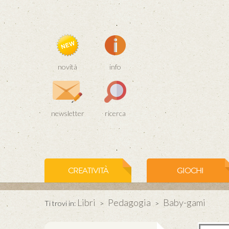
novità
info
newsletter
ricerca
CREATIVITÀ
GIOCHI
Libri
Pedagogia
Baby-gami
Ti trovi in:
>
>