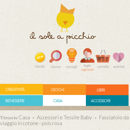
login
Novità
ricerca
consigli
carrello
wishlist
registrati
CREATIVITÀ
GIOCHI
LIBRI
BENESSERE
CASA
ACCESSORI
Casa
Accessori e Tessile Baby
Fasciatoio da
Ti trovi in:
>
>
viaggio in cotone - pois rosa