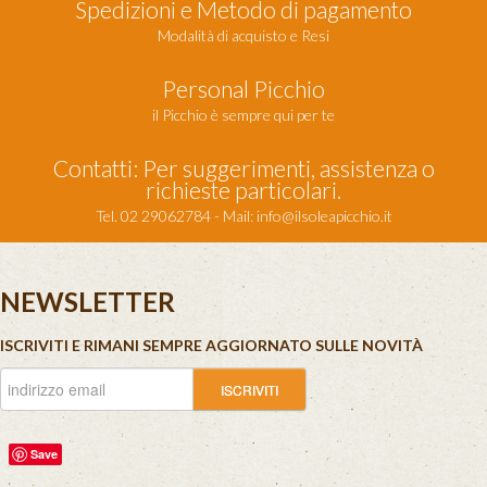
Spedizioni e Metodo di pagamento
Modalità di acquisto e Resi
Personal Picchio
il Picchio è sempre qui per te
Contatti: Per suggerimenti, assistenza o
richieste particolari.
Tel. 02 29062784 - Mail:
info@ilsoleapicchio.it
NEWSLETTER
ISCRIVITI E RIMANI SEMPRE AGGIORNATO SULLE NOVITÀ
Save