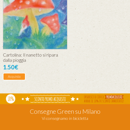
Cartolina: Il nanetto si ripara
dalla pioggia
1.50€
Acquista
Consegne Green su Milano
Vi consegnamo in bicicletta