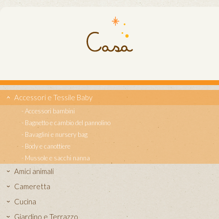
Accessori e Tessile Baby
Accessori bambini
Bagnetto e cambio del pannolino
Bavaglini e nursery bag
Body e canottiere
Mussole e sacchi nanna
Amici animali
Cameretta
Cucina
Giardino e Terrazzo