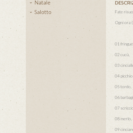
Natale
DESCRI
Salotto
Fate risuo
Ogni ora (
01 fringue
02 cucù,
03 cinciall
04 picchio
05 tordo,
06 barbagi
07 scricci
08 merlo,
09 cinciare