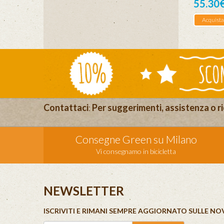
55.30
Acquista
Contattaci
:
Per suggerimenti, assistenza o ri
Consegne Green su Milano
Vi consegnamo in bicicletta
NEWSLETTER
ISCRIVITI E RIMANI SEMPRE AGGIORNATO SULLE NO