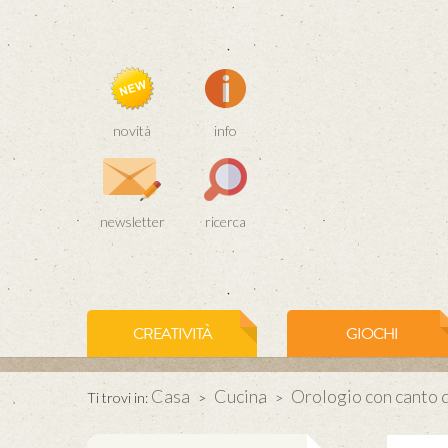
novità
info
newsletter
ricerca
CREATIVITÀ
GIOCHI
Casa
Cucina
Orologio con canto di
Ti trovi in:
>
>