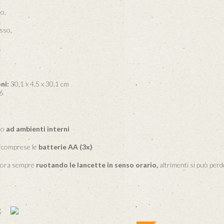
o,
sso,
.
ni:
30,1 x 4,5 x 30,1 cm
6
lo
ad ambienti interni
 comprese le
batterie AA (3x)
l'ora sempre
ruotando le lancette in senso orario,
altrimenti si può perde