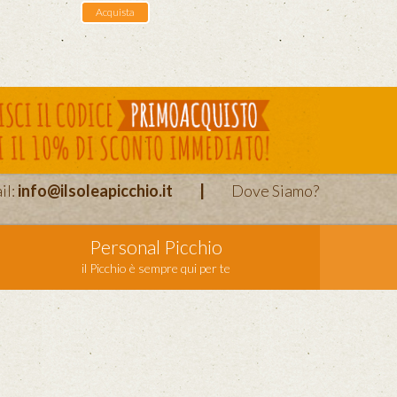
Acquista
il:
info@ilsoleapicchio.it
|
Dove Siamo?
Personal Picchio
il Picchio è sempre qui per te