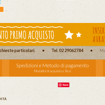
€
chieste particolari.
•
Tel. 02 29062784
•
Ma
Spedizioni e Metodo di pagamento
Modalità di acquisto e Resi
Save
VITÀ