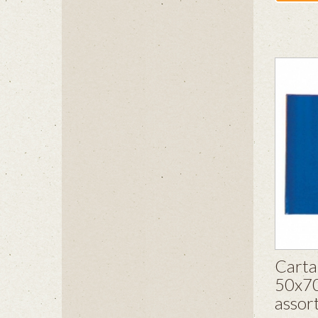
Carta
50x70
assort