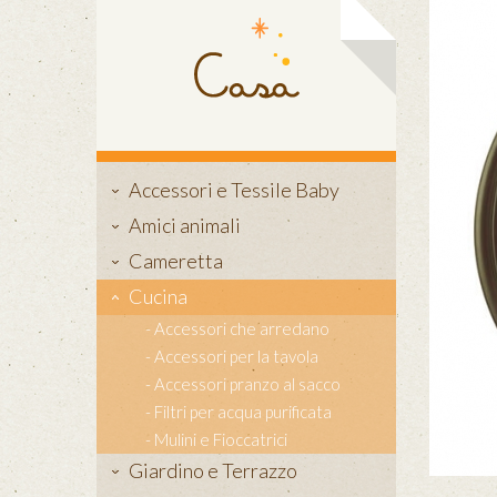
Accessori e Tessile Baby
Amici animali
Cameretta
Cucina
Accessori che arredano
Accessori per la tavola
Accessori pranzo al sacco
Filtri per acqua purificata
Mulini e Fioccatrici
Giardino e Terrazzo