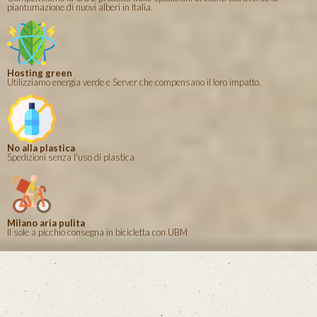
piantumazione di nuovi alberi in Italia.
Hosting green
Utilizziamo energia verde e Server che compensano il loro impatto.
No alla plastica
Spedizioni senza l'uso di plastica
Milano aria pulita
Il sole a picchio consegna in bicicletta con UBM