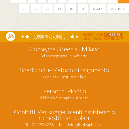
11
12
13
14
15
16
NEXT >
VEDI TUTTI
Consegne Green su Milano
Vi consegnamo in bicicletta
Spedizioni e Metodo di pagamento
Modalità di acquisto e Resi
Personal Picchio
il Picchio è sempre qui per te
Contatti: Per suggerimenti, assistenza o
richieste particolari.
Tel. 02 29062784 - Mail:
info@ilsoleapicchio.it