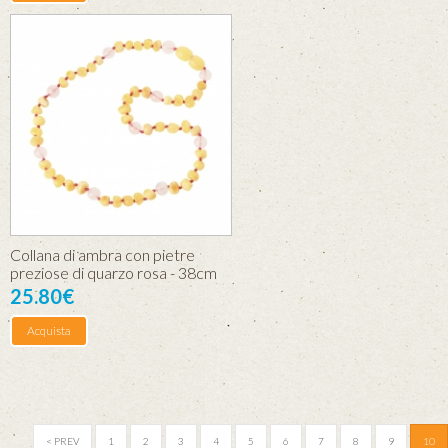
Collana di ambra con pietre
preziose di quarzo rosa - 38cm
25.80€
Acquista
< PREV
1
2
3
4
5
6
7
8
9
10