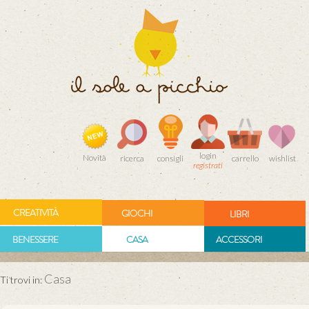
login
Novità
ricerca
consigli
carrello
wishlist
registrati
CREATIVITÀ
GIOCHI
LIBRI
BENESSERE
CASA
ACCESSORI
Casa
Ti trovi in: