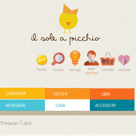
login
Novità
ricerca
consigli
carrello
wishlist
registrati
CREATIVITÀ
GIOCHI
LIBRI
BENESSERE
CASA
ACCESSORI
Casa
Ti trovi in: