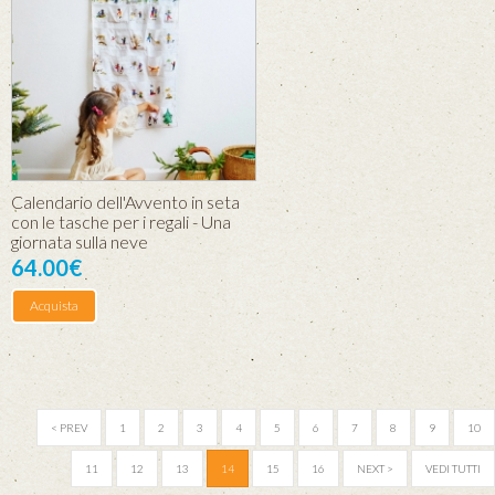
Calendario dell'Avvento in seta
con le tasche per i regali - Una
giornata sulla neve
64.00€
Acquista
< PREV
1
2
3
4
5
6
7
8
9
10
11
12
13
14
15
16
NEXT >
VEDI TUTTI