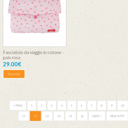
Fasciatoio da viaggio in cotone -
pois rosa
29.00€
Acquista
< PREV
1
2
3
4
5
6
7
8
9
10
11
12
13
14
15
16
NEXT >
VEDI TUTTI