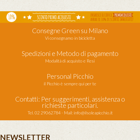
Consegne Green su Milano
Vi consegnamo in bicicletta
Spedizioni e Metodo di pagamento
Modalità di acquisto e Resi
Personal Picchio
il Picchio è sempre qui per te
Contatti: Per suggerimenti, assistenza o
richieste particolari.
Tel. 02 29062784 - Mail:
info@ilsoleapicchio.it
NEWSLETTER