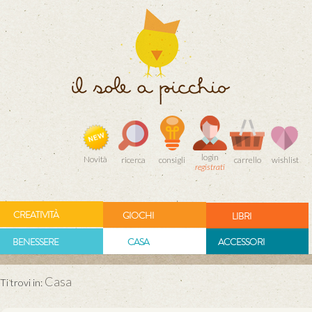
login
Novità
ricerca
consigli
carrello
wishlist
registrati
CREATIVITÀ
GIOCHI
LIBRI
BENESSERE
CASA
ACCESSORI
Casa
Ti trovi in: